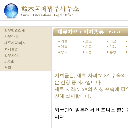
법무법인소개
사무안내
● 기술
● 보도
● 의료
●
재류자격/비자
● 예술
● 의료
● 기능
회사설립
● 종교
● 기능
● 흥행
업무사례
E-Mail
링크
저희들은, 재류 자격/VISA 수속
은 신청 중개자입니다.
재류 자격/VISA의 신청 수속에 
신해 실시합니다.
외국인이 일본에서 비즈니스 활동을 
니다.